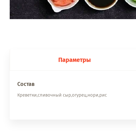
Параметры
Состав
Креветки,сливочный сыр,огурец,нори,рис