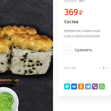
Артикул:
нет
369
Состав
Креветки,сливочный
сыр,огурец,нори,рис
Сравнить
Кол-во