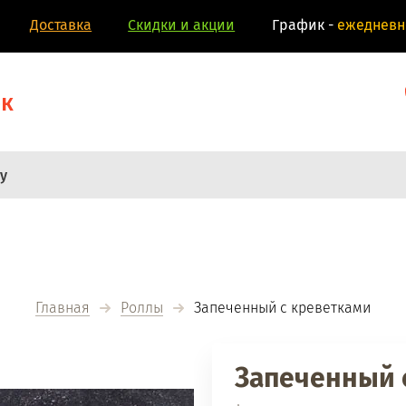
Доставка
Скидки и акции
График -
eжедневно
ок
Главная
Роллы
  Запеченный с креветками
Запеченный 